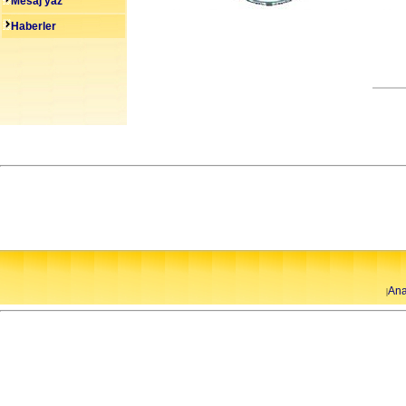
Mesaj yaz
Haberler
Ana
|