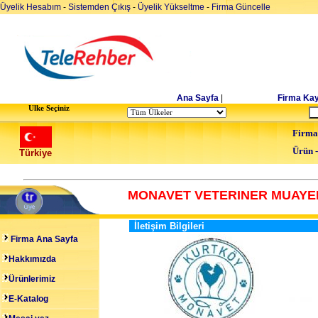
Üyelik Hesabım
-
Sistemden Çıkış
-
Üyelik Yükseltme
-
Firma Güncelle
Ana Sayfa
|
Firma Kay
Ulke Seçiniz
Firma
Ürün 
Türkiye
MONAVET VETERINER MUAYE
İletişim Bilgileri
Firma Ana Sayfa
Hakkımızda
Ürünlerimiz
E-Katalog