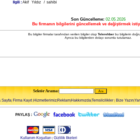
Ilgili :
Akif Yıldız / sahibi
Son Güncelleme:
02.05.2026
Bu firmanın bilgilerini güncellemek ve değiştirmek isti
Bu bilgiler firmalar tarafından verilen bilgiler olup
Telerehber
bu bilgilerin doğr
Ayrıca bu bilgilerden dolayı sorumlu tutulamaz.
Sektör Arama:
 Sayfa
Firma Kayıt
Hizmetlerimiz
Reklam
Hakkımızda
Temsilcilikler
Bize Yazın
Ya
|
|
|
|
|
|
|
PAYLAŞ :
Kullanım Koşulları
Gizlilik Ilkeleri
|