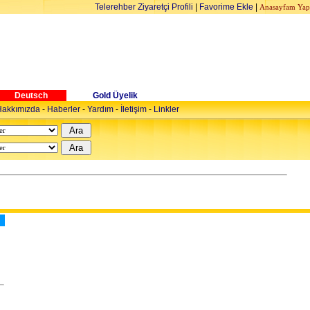
Telerehber Ziyaretçi Profili
|
Favorime Ekle
|
Anasayfam Yap
Deutsch
Gold Üyelik
akkımızda
-
Haberler
-
Yardım
-
İletişim
-
Linkler