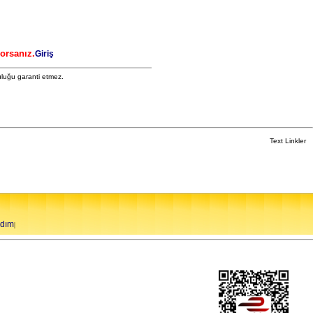
yorsanız.
Giriş
uluğu garanti etmez.
Text Linkler
rdım
|