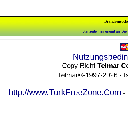
Branchensuch
Startseite
Firmeneintrag
Dien
|
|
|
Nutzungsbedi
Copy Right
Telmar C
Telmar©-1997-2026 - İs
http://www.TurkFreeZone.Com
-