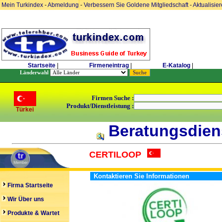
Mein Turkindex
-
Abmeldung
-
Verbessern Sie Goldene Mitgliedschaft
-
Aktualisie
Startseite
|
Firmeneintrag
|
E-Katalog
|
Länderwahl
Firmen Suche :
Produkt/Dienstleistung :
Türkei
Beratungsdiens
CERTILOOP
Kontaktieren Sie Informationen
Firma Startseite
Wir Über uns
Produkte & Wartet