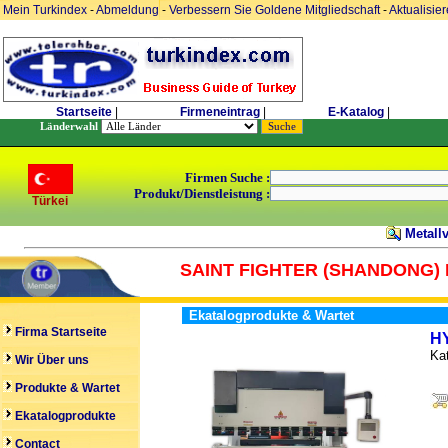
Mein Turkindex
-
Abmeldung
-
Verbessern Sie Goldene Mitgliedschaft
-
Aktualisie
Startseite
|
Firmeneintrag
|
E-Katalog
|
Länderwahl
Firmen Suche :
Produkt/Dienstleistung :
Türkei
Metall
SAINT FIGHTER (SHANDONG) 
Ekatalogprodukte & Wartet
Firma Startseite
H
Kat
Wir Über uns
Produkte & Wartet
Ekatalogprodukte
Contact