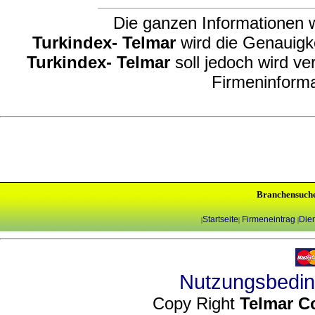
Die ganzen Informationen w
Turkindex- Telmar
wird die Genauigke
Turkindex- Telmar
soll jedoch wird ve
Firmeninforma
Branchensuch
Startseite
Firmeneintrag
Dien
|
|
|
Nutzungsbedi
Copy Right
Telmar C