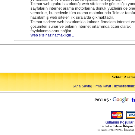
Telmar web grubu hazırladığı web sitelerinde görselliğin yan
sayfaların internet arama motorlarına dönük yüzlerini de ön
vermekte, bu nedenle tüm arama motorlarında Telmar tarafı
hazırlamış web siteleri ilk sıralarda çıkmaktadır.
Telmar sadece web hazırlamkla kalmaz firmalara internet w
çözümleri sunar ve onların internet ortamında ticari olarak
faydalanmalarını sağlar.
Web site hazırlatmak için ..
Sektör Aram
Ana Sayfa
Firma Kayıt
Hizmetlerimiz
|
|
|
PAYLAŞ :
Kullanım Koşulları
Her hakkı
Telmar İletişim H
Telmar©-1997-2026 - İstanbul