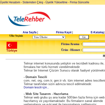
Üyelik Hesabım
-
Sistemden Çıkış
-
Üyelik Yükseltme
-
Firma Güncelle
Ana Sayfa
|
Firma Kayıt
|
E-Katalog
Ulke Seçiniz
Firma Arama
:
Ürün - Hizmet
:
Türkiye
H
Telmar internet konusunda yetişkin ve tecrübeli kadrosu ile,
firmalara her türlü hizmeti verebilmektedir.
Telmar bir Internet Çözüm Sunucu olarak faaliyet yürütmekte
- Domain Tescili
com, net, org, com.tr, gen.tr vb. tüm internet adres tescilleri
Telmar tarafından sizin adınıza tescil edilmektedir.
Domain tescili için...
- Web Site Tasarım - Hazırlama
Telmar web grubu şu ana kadar 500'den fazla firma için web 
hazırlamış ve yayınlamaktadır. Bu firmaların sanal alemde
yerlamalarını ve e-ticaret ile tanışmalarını sağlamıştır.