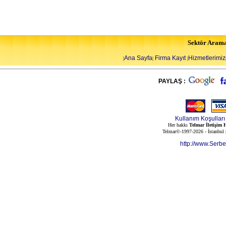
Sektör Aram
Ana Sayfa
Firma Kayıt
Hizmetlerimiz
|
|
|
PAYLAŞ :
Kullanım Koşulları
Her hakkı
Telmar İletişim H
Telmar©-1997-2026 - İstanbul
http://www.Serb