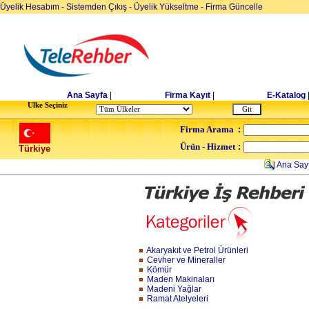
Üyelik Hesabım
-
Sistemden Çıkış
-
Üyelik Yükseltme
-
Firma Güncelle
Ana Sayfa
|
Firma Kayıt
|
E-Katalog
Ulke Seçiniz
Firma Arama
:
Ürün - Hizmet
:
Türkiye
Ana Say
Akaryakıt ve Petrol Ürünleri
Cevher ve Mineraller
Kömür
Maden Makinaları
Madeni Yağlar
Ramat Atelyeleri