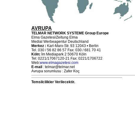
AVRUPA
TELMAR NETWORK SYSTEME Group Europe
Elma Gazetesi/Zeitung Elma
Medial Werbeagentur Deutschland
Merkez :
Karl-Marx-Str. 93 12043 • Berlin
Tel. 030 / 56 82 86 57 Fax: 030 / 681 70 41
Köln:
İm Mediapark 2 50670 Köln
Tel: 0221/17067120-21 Fax: 0221/1706722
Web:
www.elmagazetesi.com
E-mail
: telmar@telmar.net
Avrupa sorumlusu : Zafer Koç
Temsilcilikler Verilecektir.