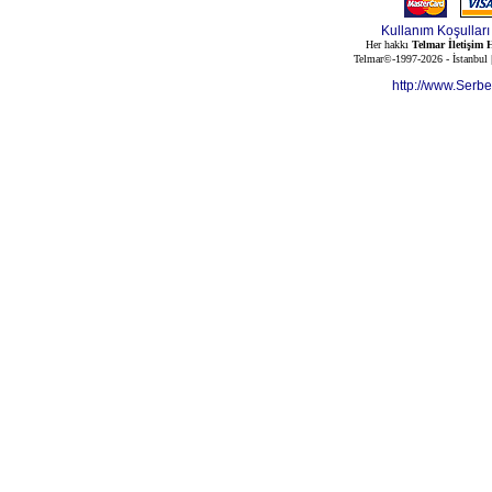
Kullanım Koşulları
Her hakkı
Telmar İletişim H
Telmar©-1997-2026 - İstanbul
http://www.Serb