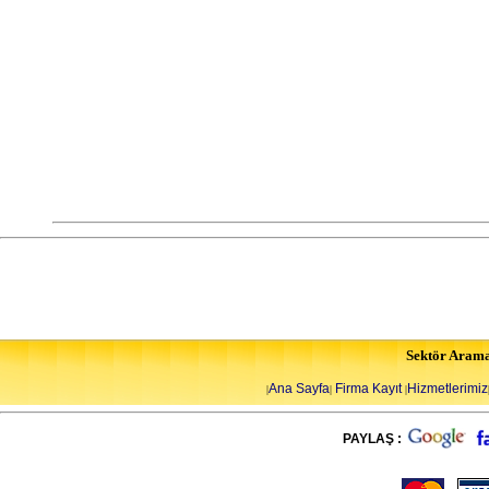
Sektör Aram
Ana Sayfa
Firma Kayıt
Hizmetlerimiz
|
|
|
PAYLAŞ :