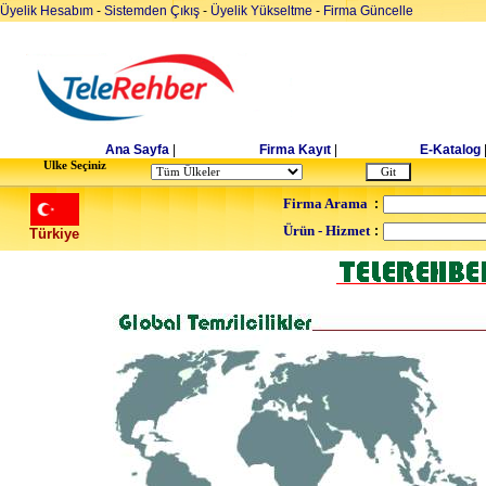
Üyelik Hesabım
-
Sistemden Çıkış
-
Üyelik Yükseltme
-
Firma Güncelle
Ana Sayfa
|
Firma Kayıt
|
E-Katalog
Ulke Seçiniz
Firma Arama
:
Ürün - Hizmet
:
Türkiye