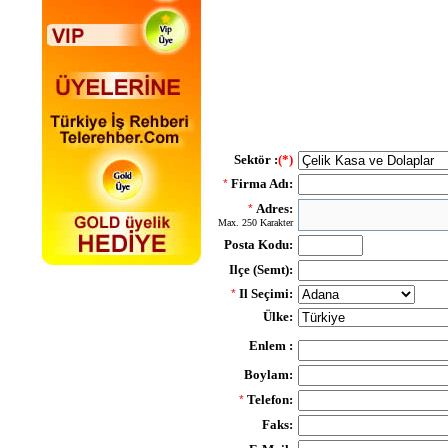
Sektör :
(*)
Firma Adı:
*
Adres:
*
Max. 250 Karakter
Posta Kodu:
Ilçe (Semt):
Il Seçimi:
*
Ülke:
Enlem :
Boylam:
Telefon:
*
Faks: