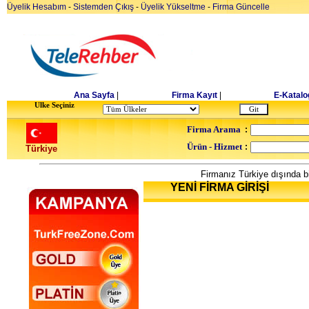
Üyelik Hesabım
-
Sistemden Çıkış
-
Üyelik Yükseltme
-
Firma Güncelle
Ana Sayfa
|
Firma Kayıt
|
E-Katalo
Ulke Seçiniz
Firma Arama
:
Ürün - Hizmet
:
Türkiye
Firmanız Türkiye dışında bi
YENİ FİRMA GİRİŞİ