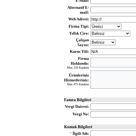
E-Mail:
Alternatif E-
mail:
Web Adresi:
Firma Tipi:
Yıllık Ciro:
Çalışan
Sayısı:
Kurus Yili:
Firma
Hakkında:
Max.250 Karakter
Ürünleriniz
Hizmetleriniz:
Max.475 Karakter
Fatura Bilgileri
Vergi Dairesi:
Vergi No:
Kontak Bilgileri
İlgili Adı:
*