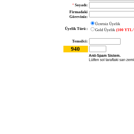
Soyadı:
*
Firmadaki
Göreviniz:
Ücretsiz Üyelik
Üyelik Türü :
Gold Üyelik
(100 YTL/
Temsilci:
940
Anti-Spam Sistem.
Lütfen sol taraftaki sarı zem