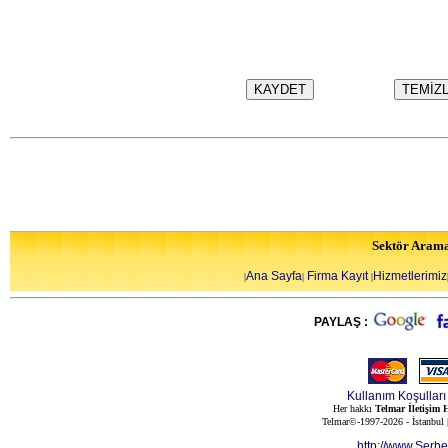
Sektör Aram
Ana Sayfa
Firma Kayıt
Hizmetlerimiz
|
|
|
PAYLAŞ :
Kullanım Koşulları
Her hakkı
Telmar İletişim H
Telmar©-1997-2026 - İstanbul
http://www.Serb