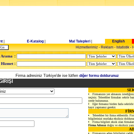
ıt
|
E-Katalog
|
Mal Talepleri
|
English
Hizmetlerimiz
-
Reklam
-
Istatistik
-
H
 Arama
:
- Hizmet
:
Firma adresiniz Türkiye'de ise lütfen
diğer formu doldurunuz
GİRİŞİ
SE
Firmanızın yer almasını istediğini
seçiniz. Telerehber firmaları sektör baz
yerde bulununuz.
Eğer firmanız birden fazla sektörle g
kayıt yapmanız gerekir.
FİR
Telerehber bir firma rehberidir. Fir
bilgilerinizi mutlaka eksiksiz dolduru
Firma bilgileri eksik olan firmala
Firma Adınızı
doğru ve eksiksiz yazı
AD
Firmanızın adres bilgilerini cadde