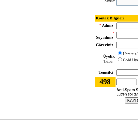
Karakter
Kontak Bilgileri
Adınız:
*
*
Soyadınız:
Göreviniz:
Ücretsiz
Üyelik
Gold Üy
Türü :
Temsilci:
498
Anti-Spam S
Lütfen sol ta