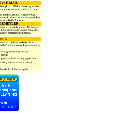
S ve E-MAİL
aka giriniz. Telefon olarak cep telefonu
müracaatları kabul edilmez ve firma
rsa mutlaka giriniz. Telerehber Üye
n e-mail adresinizin olması gerekir.Üye
i tedarikçiler kazandırır.
HİZMETLER
ünlerinizi mutlaka giriniz. Bu bölüme
nda firma arandığında sizlerin ANAHTAR
e hizmet arandığında bulunmak
NEL
dururken bilgileri eksiksiz olarak
rehber'de firma arayan kişi ve kuruluşa
ay bilgilerinizin açık olarak
gerekir.
g oluşturabilir ve satış yapabilirler.
0 haber , duyuru ve basın bülteni
emelerde ilk başlarda gelir.