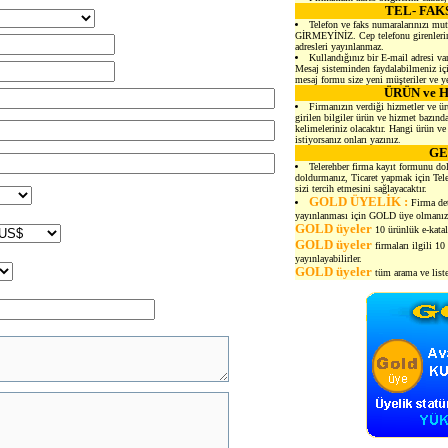
TEL- FAK
Telefon ve faks numaralarınızı mutl
GİRMEYİNİZ. Cep telefonu girenlerin 
adresleri yayınlanmaz.
Kullandığınız bir E-mail adresi va
Mesaj sisteminden faydalabilmeniz içi
mesaj formu size yeni müşteriler ve yen
ÜRÜN ve 
Firmanızın verdiği hizmetler ve ür
girilen bilgiler ürün ve hizmet bazı
kelimeleriniz olacaktır. Hangi ürün v
istiyorsanız onları yazınız.
GE
Telerehber firma kayıt formunu dol
doldurmanız, Ticaret yapmak için Tele
sizi tercih etmesini sağlayacaktır.
GOLD ÜYELİK :
Firma det
yayınlanması için GOLD üye olmanız 
GOLD üyeler
10 ürünlük e-katalo
GOLD üyeler
firmaları ilgili 1
yayınlayabilirler.
GOLD üyeler
tüm arama ve listel