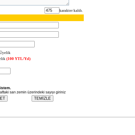
karakter kaldı.
 Üyelik
elik
(100 YTL/Yıl)
istem.
raftaki sarı zemin üzerindeki sayıyı giriniz