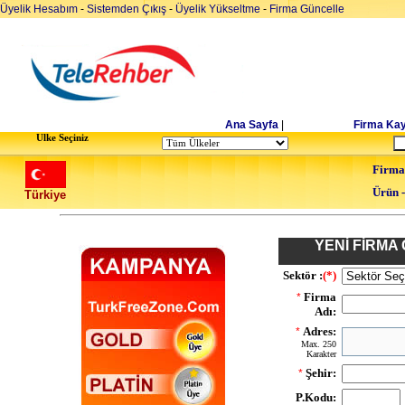
Üyelik Hesabım
-
Sistemden Çıkış
-
Üyelik Yükseltme
-
Firma Güncelle
Ana Sayfa
|
Firma Kay
Ulke Seçiniz
Firma
Ürün 
Türkiye
YENİ FİRMA 
Sektör :
(*)
Firma
*
Adı:
Adres:
*
Max. 250
Karakter
Şehir:
*
P.Kodu: