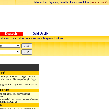
Telerehber Ziyaretçi Profili
|
Favorime Ekle
|
Anasayfam Yap
Deutsch
Gold Üyelik
akkımızda
-
Haberler
-
Yardım
-
İletişim
-
Linkler
KTÖR
z ve yaptığınız işe en uygun sektörü
ında listeler. Sizi arayanlar için doğru
ağlantılı ise ilgili her sektöre ayrı ayrı
MA ADI
ma adı,adres, tel, fax ve kontak
nuz.
rın adresleri onaylanmaz ve yayınlanmaz.
nız.(Ltd., A.Ş. vb)
RES
, sokak ve no vb. eksiksiz doldurunuz.