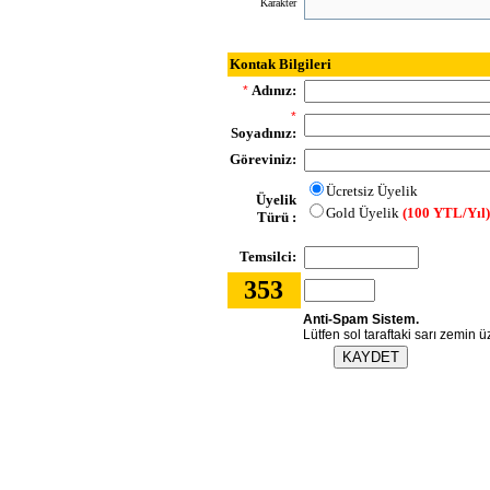
Karakter
Kontak Bilgileri
Adınız:
*
*
Soyadınız:
Göreviniz:
Ücretsiz Üyelik
Üyelik
Gold Üyelik
(100 YTL/Yıl
Türü :
Temsilci:
353
Anti-Spam Sistem.
Lütfen sol taraftaki sarı zemin ü