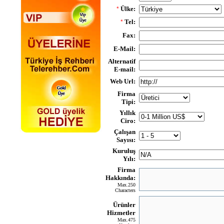
Ülke:
*
Tel:
*
Fax:
E-Mail:
Alternatif
E-mail:
Web Url:
Firma
Tipi:
Yıllık
Ciro:
Çalışan
Sayısı:
Kuruluş
Yılı:
Firma
Hakkında:
Max.250
Characters
Ürünler
Hizmetler
Max.475