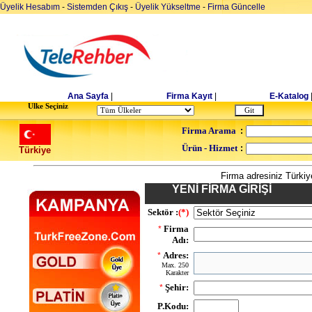
Üyelik Hesabım
-
Sistemden Çıkış
-
Üyelik Yükseltme
-
Firma Güncelle
Ana Sayfa
|
Firma Kayıt
|
E-Katalog
Ulke Seçiniz
Firma Arama
:
Ürün - Hizmet
:
Türkiye
Firma adresiniz Türkiy
YENİ FİRMA GİRİŞİ
Sektör :
(*)
Firma
*
Adı:
Adres:
*
Max. 250
Karakter
Şehir:
*
P.Kodu: