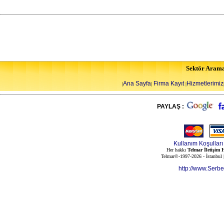
Sektör Aram
Ana Sayfa
Firma Kayıt
Hizmetlerimiz
|
|
|
PAYLAŞ :
Kullanım Koşulları
Her hakkı
Telmar İletişim H
Telmar©-1997-2026 - İstanbul
http://www.Serb