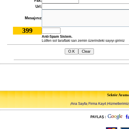
Fax:
Url:
Mesajınız
399
Anti-Spam Sistem.
Lütfen sol taraftaki sarı zemin üzerindeki sayıyı giriniz
Sektör Aram
Ana Sayfa
Firma Kayıt
Hizmetlerimiz
|
|
|
PAYLAŞ :