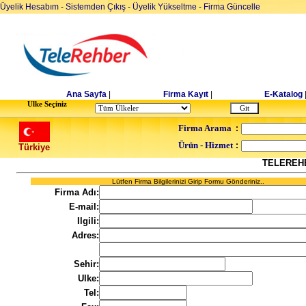
Üyelik Hesabım
-
Sistemden Çıkış
-
Üyelik Yükseltme
-
Firma Güncelle
Ana Sayfa
|
Firma Kayıt
|
E-Katalog
Ulke Seçiniz
Firma Arama
:
Ürün - Hizmet
:
Türkiye
TELEREH
Lütfen Firma Bilgilerinizi Girip Formu Gönderiniz..
Firma Adı:
E-mail:
Ilgili:
Adres:
Sehir:
Ulke:
Tel: