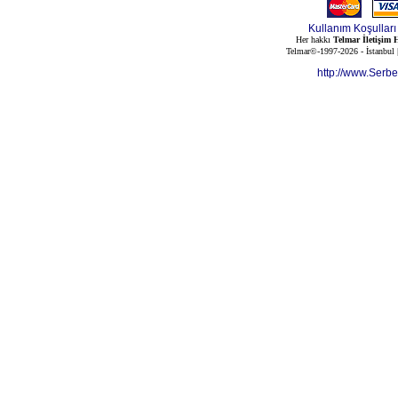
Kullanım Koşulları
Her hakkı
Telmar İletişim H
Telmar©-1997-2026 - İstanbul
http://www.Serb