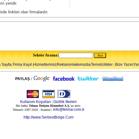
:
ım yeridir.
:
örde linkleri olan firmalardır.
Sektör Arama:
 Sayfa
Firma Kayıt
Hizmetlerimiz
Reklam
Hakkımızda
Temsilcilikler
Bize Yazın
Ya
|
|
|
|
|
|
|
PAYLAŞ :
Kullanım Koşulları
Gizlilik Ilkeleri
|
Her hakkı
Telmar İletişim Hizmetleri A.Ş.
'ne aittir.
info@telmar.com.tr
Telmar©-1997-2026 - İstanbul |
http://www.SerbestBolge.Com