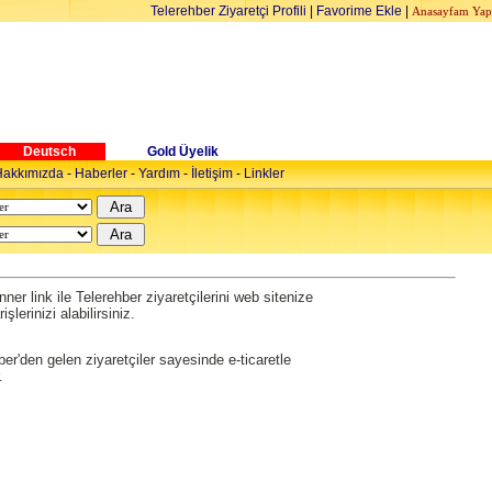
Telerehber Ziyaretçi Profili
|
Favorime Ekle
|
Anasayfam Yap
Deutsch
Gold Üyelik
akkımızda
-
Haberler
-
Yardım
-
İletişim
-
Linkler
ner link ile Telerehber ziyaretçilerini web sitenize
şlerinizi alabilirsiniz.
ber'den gelen ziyaretçiler sayesinde e-ticaretle
.