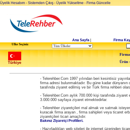
Üyelik Hesabım
-
Sistemden Çıkış
-
Üyelik Yükseltme
-
Firma Güncelle
Ana Sayfa
|
Firma Kay
Ulke Seçiniz
Firma
Ürün 
Türkiye
- Telerehber.Com 1997 yılından beri kesintisiz yayın
firma adresi bulunmaktadır. Bu güne kadar dünyanın dö
tarafında ziyaret edilmiş ve bir Türk firma rehberi olara
- Telerehber.Com aylık 700.000 kişi tarafında ziyaret 
3.000.000 sayfaya ziyaret etmektedirlar.
- Telerehber ziyaretçileri mal almak ve satmak isteyen
kuracak firma arayan , firma sahipleri veya ticaret erb
ziyaretçileri ticari amaçlıdır.
Bakınız Ziyaretçi Profilleri.
- Hazırladıkları web siteleri ile internet üzerinden tic