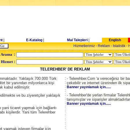
ıt
|
E-Katalog
|
Mal Talepleri
|
English
Hizmetlerimiz
-
Reklam
-
Istatistik
-
H
 Arama
:
- Hizmet
:
TELEREHBER' DE REKLAM
lanmaktadır. Yaklaşık 700.000 Türk
:
- Telerehber.Com 'a vereceğiniz bir ban
:
rt bir yanından milyonlarca kişi
çekebilir ve internet üzerinden ilk sipari
:
k kabul edilmiştir.
Banner yayınlamak için......
:
:
- Telerehber'de yerlan firmalar Telereh
edilmekte ve bu ziyeretçiler yaklaşık
:
tanışmışlar ve siparişler almaktadırlar
:
Banner yayınlamak için......
:
 yani ticaret yapmak için bağlantı
:
abı kişilerdir. Yani tüm Telerehber
:
:
:
:
aret yapmak isteyen firmalar için