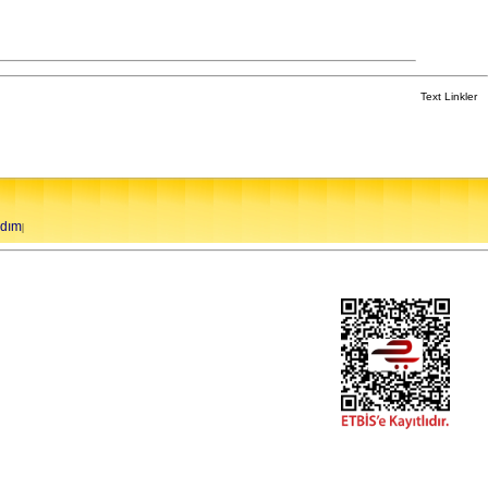
Text Linkler
rdım
|