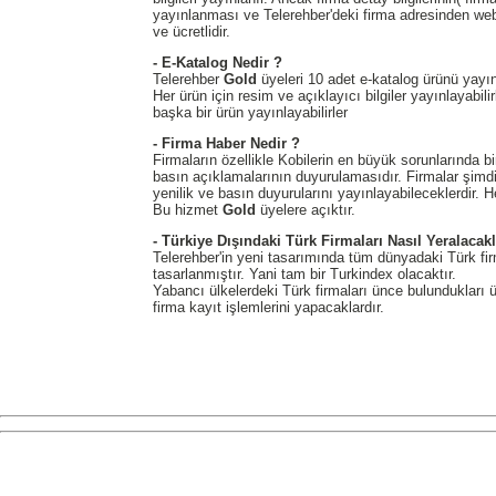
yayınlanması ve Telerehber'deki firma adresinden web 
ve ücretlidir.
- E-Katalog Nedir ?
Telerehber
Gold
üyeleri 10 adet e-katalog ürünü yayınl
Her ürün için resim ve açıklayıcı bilgiler yayınlayabili
başka bir ürün yayınlayabilirler
- Firma Haber Nedir ?
Firmaların özellikle Kobilerin en büyük sorunlarında biri 
basın açıklamalarının duyurulamasıdır. Firmalar şimdi T
yenilik ve basın duyurularını yayınlayabileceklerdir. 
Bu hizmet
Gold
üyelere açıktır.
- Türkiye Dışındaki Türk Firmaları Nasıl Yeralacakl
Telerehber'in yeni tasarımında tüm dünyadaki Türk firm
tasarlanmıştır. Yani tam bir Turkindex olacaktır.
Yabancı ülkelerdeki Türk firmaları ünce bulundukları ül
firma kayıt işlemlerini yapacaklardır.