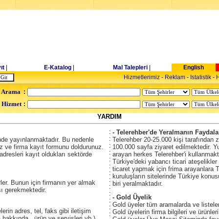
ıt
|
E-Katalog
|
Mal Talepleri
|
English
Hizmetlerimiz
-
Reklam
-
Istatistik
-
H
 Arama
:
- Hizmet
:
YARDIM
:
- Telerehber'de Yeralmanın Faydalar
:
erinde yayınlanmaktadır. Bu nedenle
Telerehber 20-25.000 kişi tarafından z
:
iz ve firma kayıt formunu doldurunuz.
100.000 sayfa ziyaret edilmektedir. Yu
:
dresleri kayıt oldukları sektörde
arayan herkes Telerehber'i kullanmakt
:
Türkiye'deki yabancı ticari ateşelikler 
:
ticaret yapmak için frima arayanlara Te
:
kuruluşların sitelerinde Türkiye konus
:
irler. Bunun için firmanın yer almak
biri yeralmaktadır.
:
sı gerekmektedir.
:
- Gold Üyelik
:
Gold üyeler tüm aramalarda ve listelem
:
erin adres, tel, faks gibi iletişim
Gold üyelerin firma bilgileri ve ürünle
:
ma hakkında , ürün ve servisleri vb.)