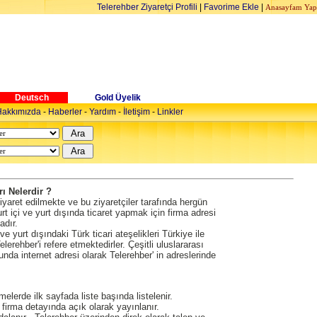
Telerehber Ziyaretçi Profili
|
Favorime Ekle
|
Anasayfam Yap
Deutsch
Gold Üyelik
akkımızda
-
Haberler
-
Yardım
-
İletişim
-
Linkler
ı Nelerdir ?
iyaret edilmekte ve bu ziyaretçiler tarafında hergün
rt içi ve yurt dışında ticaret yapmak için firma adresi
adır.
ve yurt dışındaki Türk ticari ateşelikleri Türkiye ile
lerehber'i refere etmektedirler. Çeşitli uluslararası
unda internet adresi olarak Telerehber' in adreslerinde
elerde ilk sayfada liste başında listelenir.
ri firma detayında açık olarak yayınlanır.