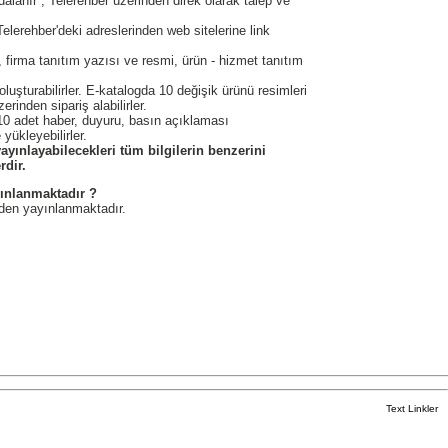
lanır , Telerehber üzerinden direk olarak talep ve
Telerehber'deki adreslerinden web sitelerine link
, firma tanıtım yazısı ve resmi, ürün - hizmet tanıtım
luşturabilirler. E-katalogda 10 değişik ürünü resimleri
erinden sipariş alabilirler.
da 10 adet haber, duyuru, basın açıklaması
 yükleyebilirler.
ayınlayabilecekleri tüm bilgilerin benzerini
rdir.
yınlanmaktadır ?
nden yayınlanmaktadır.
Text Linkler