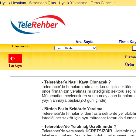
Üyelik Hesabım
-
Sistemden Çıkış
-
Üyelik Yükseltme
-
Firma Güncelle
Ana Sayfa
|
Firma Kay
Ulke Seçiniz
Firma
Ürün 
Türkiye
- Telerehber'e Nasıl Kayıt Olunacak ?
Telerehber'de firmaların adresleri kendi ilgili sektörl
önce firmanızın yeralmasını istediğiniz sektörü seçin
Müracaatlar incelendikten sonra onaylanan firmaların a
yayınlanmaya başlar.(2-3 gün içinde)
- Birden Fazla Sektörde Yeralma
Telerehebr'de firmalar birden fazla sektörde yer alabil
istediği her sektör için ayrı müracaat formu doldurma
- Telerehber'de Yeralmak Ücretli midir ?
Telerehber'de yeralamak
ÜCRETSİZDİR.
Ücretsiz üyel
bilgileri yayınlanır. Ancak firma detay bilgilerinin( fir