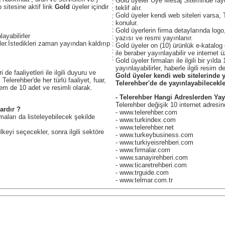
Gold üyeler Üye Mesaj Siteminde fayda
:
sitesine aktif link
Gold
üyeler içindir
teklif alır.
:
Gold üyeler kendi web siteleri varsa, 
:
konulur.
:
:
Gold üyerlerin firma detaylarında logo
ayabilirler
:
yazısı ve resmi yayınlanır.
rler.İstedikleri zaman yayından kaldırıp
:
Gold üyeler on (10) ürünlük e-katalog o
:
ile beraber yayınlayabilir ve internet üz
:
Gold üyeler firmaları ile ilgili bir yıl
yayınlayabilirler, haberle ilgili resim de
de faaliyetleri ile ilgili duyuru ve
Gold üyeler kendi web sitelerinde y
elerehber'de her türlü faaliyet, fuar,
Telerehber'de de yayınlayabilecekle
Hem de 10 adet ve resimli olarak.
- Telerehber Hangi Adreslerden Ya
Telerehber değişik 10 internet adresi
ardır ?
- www.telerehber.com
aları da listeleyebilecek şekilde
- www.turkindex.com
- www.telerehber.net
keyi seçecekler, sonra ilgili sektöre
- www.turkeybusiness.com
- www.turkiyeisrehberi.com
- www.firmalar.com
- www.sanayirehberi.com
- www.ticaretrehberi.com
- www.trguide.com
- www.telmar.com.tr